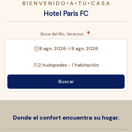
B I E N V E N I D O • A • T U • C A S A
Hotel Paris FC
📍
Boca del Río, Veracruz.
8 ago. 2026
9 ago. 2026
2 huéspedes
-
1 habitación
Buscar
Donde el confort encuentra su hogar.