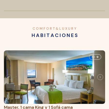
C O M F O R T & L U X U R Y
H A B I T A C I O N E S
9
Master, 1 cama King y 1 Sofá cama