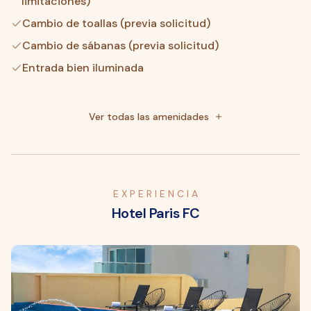
limitaciones)
Cambio de toallas (previa solicitud)
Cambio de sábanas (previa solicitud)
Entrada bien iluminada
Entrada sin escaleras
Traslado no apto para personas con discapacidad
Ver todas las amenidades
Ancho de la puerta del ascensor (pulgadas): 3
Ancho de la puerta del ascensor (centímetros): 8
E X P E R I E N C I A
Hotel Paris FC