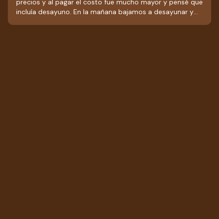
precios y al pagar el costo fue mucho mayor y pensé que
incluía desayuno. En la mañana bajamos a desayunar y
nos terminaron cobrando el desayuno. Me voy con un
sabor un poco amargo, deben de preguntar sobre los
precios y las cosas que incluye la habitación. De ahí en
fuera excelente.