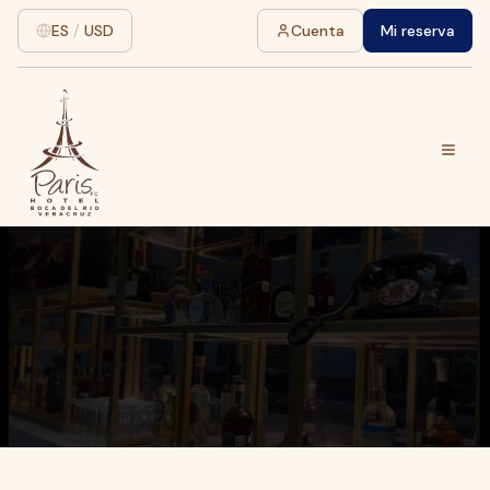
ES
/
USD
Cuenta
Mi reserva