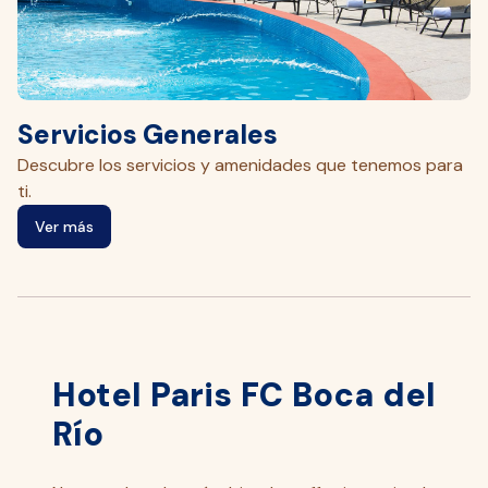
Servicios Generales
C
Descubre los servicios y amenidades que tenemos para
Di
ti.
Ver más
Hotel Paris FC Boca del
Río